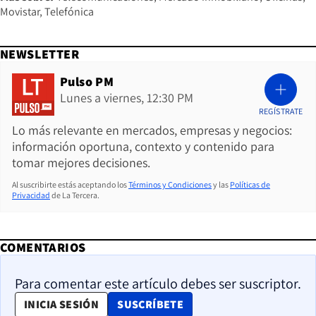
Movistar
Telefónica
NEWSLETTER
Pulso PM
Lunes a viernes, 12:30 PM
REGÍSTRATE
Lo más relevante en mercados, empresas y negocios:
información oportuna, contexto y contenido para
tomar mejores decisiones.
Al suscribirte estás aceptando los
Términos y Condiciones
y las
Políticas de
Privacidad
de La Tercera.
COMENTARIOS
Para comentar este artículo debes ser suscriptor.
OPENS IN NEW WINDOW
INICIA SESIÓN
SUSCRÍBETE