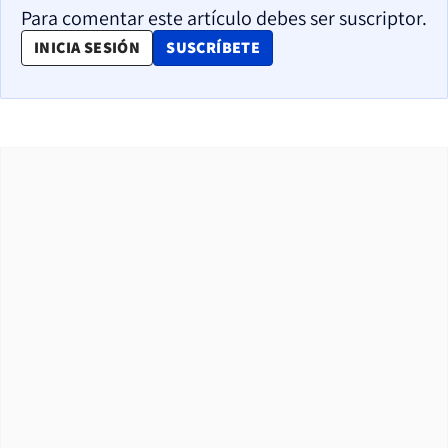
Para comentar este artículo debes ser suscriptor.
OPENS IN NEW WINDOW
INICIA SESIÓN
SUSCRÍBETE