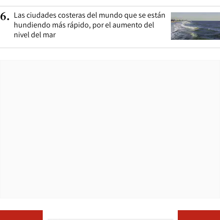
Las ciudades costeras del mundo que se están
6
.
hundiendo más rápido, por el aumento del
nivel del mar
Opens in ne