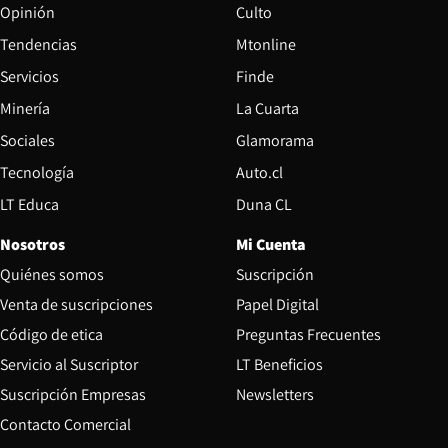
Opinión
Culto
Tendencias
Mtonline
Servicios
Finde
Opens in new window
Minería
La Cuarta
Opens in new wind
Sociales
Glamorama
Opens in new window
Tecnología
Auto.cl
Opens in new window
LT Educa
Duna CL
Nosotros
Mi Cuenta
Quiénes somos
Suscripción
Opens in new win
Venta de suscripciones
Papel Digital
Opens in new window
Código de etica
Preguntas Frecuentes
Servicio al Suscriptor
LT Beneficios
Suscripción Empresas
Newsletters
Opens in new window
Contacto Comercial