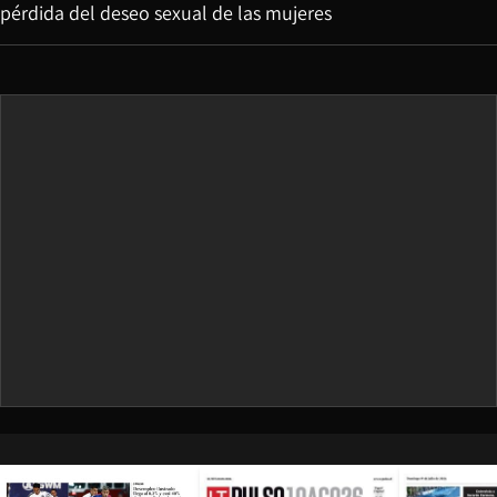
pérdida del deseo sexual de las mujeres
Opens in new window
Opens in ne