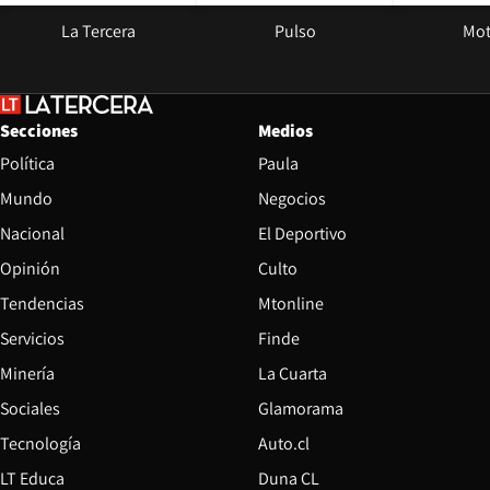
La Tercera
Pulso
Mot
Secciones
Medios
Política
Paula
Mundo
Negocios
Nacional
El Deportivo
Opinión
Culto
Tendencias
Mtonline
Servicios
Finde
Opens in new window
Minería
La Cuarta
Opens in new wind
Sociales
Glamorama
Opens in new window
Tecnología
Auto.cl
Opens in new window
LT Educa
Duna CL