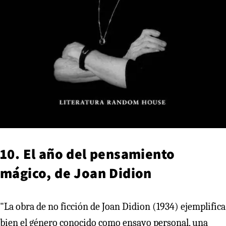
10. El año del pensamiento
mágico, de Joan Didion
"La obra de no ficción de Joan Didion (1934) ejemplifica
bien el género conocido como ensayo personal, una