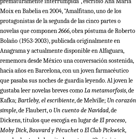
prematuramente interrumpida", escribió Ana María
Moix en Babelia en 2004, "Amalfitano, uno de los
protagonistas de la segunda de las cinco partes o
novelas que componen
2666
, obra póstuma de Roberto
Bolaño (1953-2003), publicada originalmente en
Anagrama y actualmente disponible en Alfaguara,
rememora desde México una conversación sostenida,
hacía años en Barcelona, con un joven farmacéutico
que pasaba sus noches de guardia leyendo. Al joven le
gustaba leer novelas breves como
La metamorfosis
, de
Kafka;
Bartleby, el escribiente
, de Melville;
Un corazón
simple
, de Flaubert, o
Un cuento de Navidad
, de
Dickens, títulos que escogía en lugar de
El proceso
,
Moby Dick
,
Bouvard y Pécuchet
o
El Club Pickwick
,