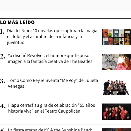
LO MÁS LEÍDO
Día del Niño: 10 novelas que capturan la magia,
1
.
el dolor y el asombro de la infancia y la
juventud
Yo diseñé Revolver: el hombre que le puso
2
.
imagen a la fantasía creativa de The Beatles
Tomo Como Rey reinventa “Me Voy” de Julieta
3
.
Venegas
Illapu cerrará su gira de celebración “55 años
4
.
historia viva” en el Teatro Caupolicán
La fiesta eterna de KC & the Sunshine Band: