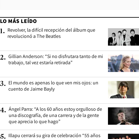
LO MÁS LEÍDO
Revolver, la difícil recepción del álbum que
1
.
revolucionó a The Beatles
Gillian Anderson: “Si no disfrutara tanto de mi
2
.
trabajo, tal vez estaría retirada”
El mundo es apenas lo que ven mis ojos: un
3
.
cuento de Jaime Bayly
Ángel Parra: “A los 60 años estoy orgulloso de
4
.
una discografía, de una carrera y de la gente
que aprecia lo que hago”
Illapu cerrará su gira de celebración “55 años
5
.