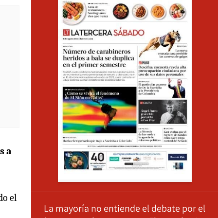
s a
do el
La mayoría no entiende el debate por el