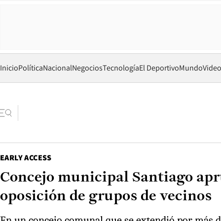
Inicio
Política
Nacional
Negocios
Tecnología
El Deportivo
Mundo
Vide
EARLY ACCESS
Concejo municipal Santiago apru
oposición de grupos de vecinos
En un concejo comunal que se extendió por más de