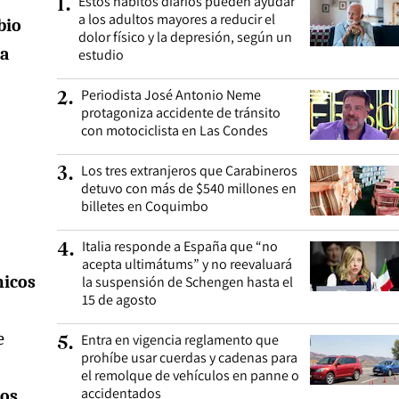
Estos hábitos diarios pueden ayudar
1
.
a los adultos mayores a reducir el
bio
dolor físico y la depresión, según un
 a
estudio
Periodista José Antonio Neme
2
.
protagoniza accidente de tránsito
con motociclista en Las Condes
Los tres extranjeros que Carabineros
3
.
detuvo con más de $540 millones en
billetes en Coquimbo
Italia responde a España que “no
4
.
acepta ultimátums” y no reevaluará
micos
la suspensión de Schengen hasta el
15 de agosto
e
Entra en vigencia reglamento que
5
.
prohíbe usar cuerdas y cadenas para
el remolque de vehículos en panne o
accidentados
nos
,