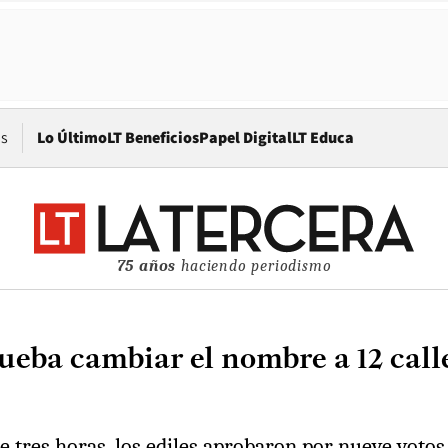
Opens in new window
os
Lo Último
LT Beneficios
Papel Digital
LT Educa
75 años
haciendo periodismo
eba cambiar el nombre a 12 call
 tres horas, los ediles aprobaron por nueve votos