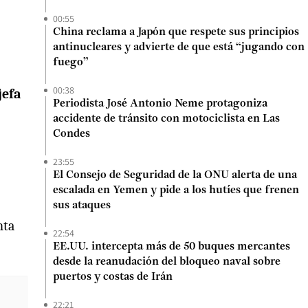
00:55
China reclama a Japón que respete sus principios
antinucleares y advierte de que está “jugando con
fuego”
00:38
jefa
Periodista José Antonio Neme protagoniza
accidente de tránsito con motociclista en Las
Condes
23:55
El Consejo de Seguridad de la ONU alerta de una
escalada en Yemen y pide a los hutíes que frenen
sus ataques
nta
22:54
EE.UU. intercepta más de 50 buques mercantes
desde la reanudación del bloqueo naval sobre
puertos y costas de Irán
22:21