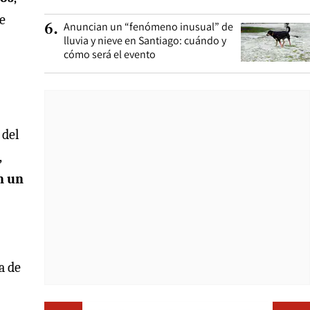
e
Anuncian un “fenómeno inusual” de
6
.
lluvia y nieve en Santiago: cuándo y
cómo será el evento
 del
,
n un
a de
Opens i