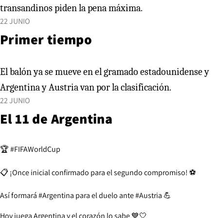
transandinos piden la pena máxima.
22 JUNIO
Primer tiempo
El balón ya se mueve en el gramado estadounidense y
Argentina y Austria van por la clasificación.
22 JUNIO
El 11 de Argentina
🏆
#FIFAWorldCup
📋 ¡Once inicial confirmado para el segundo compromiso! ⚽
Así formará
#Argentina
para el duelo ante
#Austria
💪
Hoy juega Argentina y el corazón lo sabe 💙🤍