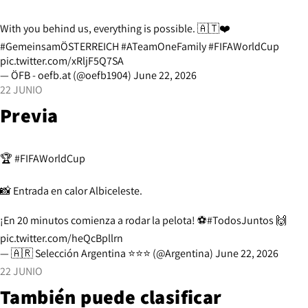
With you behind us, everything is possible. 🇦🇹❤️
#GemeinsamÖSTERREICH
#ATeamOneFamily
#FIFAWorldCup
pic.twitter.com/xRljF5Q7SA
— ÖFB - oefb.at (@oefb1904)
June 22, 2026
22 JUNIO
Previa
🏆
#FIFAWorldCup
📸 Entrada en calor Albiceleste.
¡En 20 minutos comienza a rodar la pelota! ⚽
#TodosJuntos
🙌
pic.twitter.com/heQcBpllrn
— 🇦🇷 Selección Argentina ⭐⭐⭐ (@Argentina)
June 22, 2026
22 JUNIO
También puede clasificar