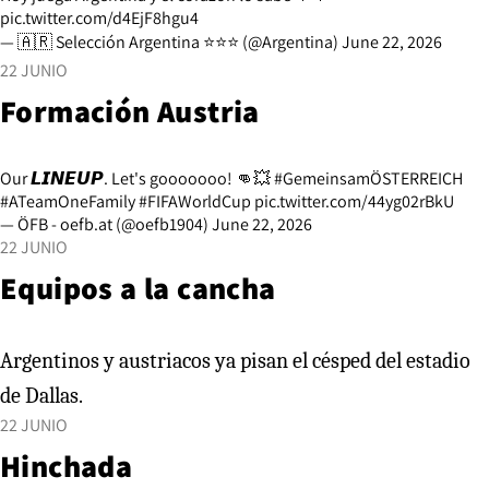
pic.twitter.com/d4EjF8hgu4
— 🇦🇷 Selección Argentina ⭐⭐⭐ (@Argentina)
June 22, 2026
22 JUNIO
Formación Austria
Our 𝙇𝙄𝙉𝙀𝙐𝙋. Let's gooooooo! 👊💥
#GemeinsamÖSTERREICH
#ATeamOneFamily
#FIFAWorldCup
pic.twitter.com/44yg02rBkU
— ÖFB - oefb.at (@oefb1904)
June 22, 2026
22 JUNIO
Equipos a la cancha
Argentinos y austriacos ya pisan el césped del estadio
de Dallas.
22 JUNIO
Hinchada