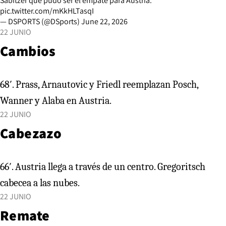
Sabitzer que pudo ser el empate para Austria.
pic.twitter.com/mKkHLTasqI
— DSPORTS (@DSports)
June 22, 2026
22 JUNIO
Cambios
68′. Prass, Arnautovic y Friedl reemplazan Posch,
Wanner y Alaba en Austria.
22 JUNIO
Cabezazo
66′. Austria llega a través de un centro. Gregoritsch
cabecea a las nubes.
22 JUNIO
Remate