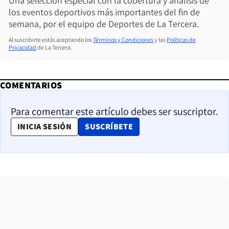
Una selección especial con la cobertura y análisis de
los eventos deportivos más importantes del fin de
semana, por el equipo de Deportes de La Tercera.
Al suscribirte estás aceptando los
Términos y Condiciones
y las
Políticas de
Privacidad
de La Tercera.
COMENTARIOS
Para comentar este artículo debes ser suscriptor.
OPENS IN NEW WINDOW
INICIA SESIÓN
SUSCRÍBETE