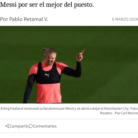
Messi por ser el mejor del puesto.
Por
Pablo Retamal V.
6 MARZO 2024
Erling Haaland reconoció su fanatismo por Messi y se abrió a dejar el Manchester City. Foto:
Reuters.
Carl Recine
Compartir
Comentarios