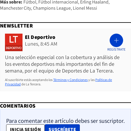
Más sobre:
Fútbol
Fútbol internacional
Erling Haaland
Manchester City
Champions League
Lionel Messi
NEWSLETTER
El Deportivo
Lunes, 8:45 AM
REGÍSTRATE
Una selección especial con la cobertura y análisis de
los eventos deportivos más importantes del fin de
semana, por el equipo de Deportes de La Tercera.
Al suscribirte estás aceptando los
Términos y Condiciones
y las
Políticas de
Privacidad
de La Tercera.
COMENTARIOS
Para comentar este artículo debes ser suscriptor.
OPENS IN NEW WINDOW
INICIA SESIÓN
SUSCRÍBETE