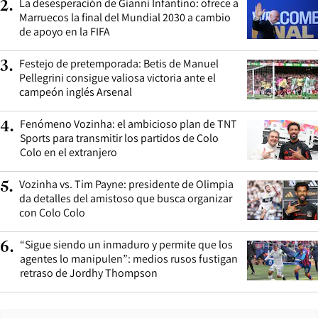
La desesperación de Gianni Infantino: ofrece a
2
.
Marruecos la final del Mundial 2030 a cambio
de apoyo en la FIFA
Festejo de pretemporada: Betis de Manuel
3
.
Pellegrini consigue valiosa victoria ante el
campeón inglés Arsenal
Fenómeno Vozinha: el ambicioso plan de TNT
4
.
Sports para transmitir los partidos de Colo
Colo en el extranjero
Vozinha vs. Tim Payne: presidente de Olimpia
5
.
da detalles del amistoso que busca organizar
con Colo Colo
“Sigue siendo un inmaduro y permite que los
6
.
agentes lo manipulen”: medios rusos fustigan
retraso de Jordhy Thompson