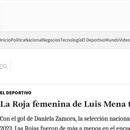
Inicio
Política
Nacional
Negocios
Tecnología
El Deportivo
Mundo
Vide
EL DEPORTIVO
La Roja femenina de Luis Mena 
Con el gol de Daniela Zamora, la selección nacional
2023. Las Rojas fueron de más a menos en el encue