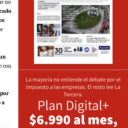
ue no
ecado
os
de
 un
e con
La mayoría no entiende el debate por el
impuesto a las empresas. El resto lee La
 por
Tercera.
Plan Digital+
 a
$6.990 al mes,