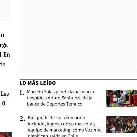
on
arga
d. En
ría
LO MÁS LEÍDO
Marcelo Salas pierde la paciencia:
1
.
 Las
despide a Arturo Sanhueza de la
1-0
banca de Deportes Temuco
Búsqueda de casa con bono
2
.
incluido, ingreso de su mascota y
equipo de marketing: cómo Vozinha
planifica su vida en Chile