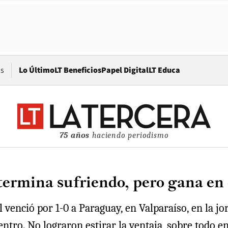
Opens in new window
os
Lo Último
LT Beneficios
Papel Digital
LT Educa
75 años
haciendo periodismo
termina sufriendo, pero gana en
 venció por 1-0 a Paraguay, en Valparaíso, en la jo
ntro. No lograron estirar la ventaja, sobre todo e