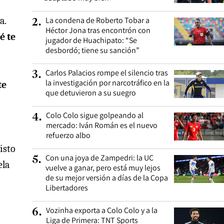
a.
La condena de Roberto Tobar a
2
.
Héctor Jona tras encontrón con
é te
jugador de Huachipato: “Se
desbordó; tiene su sanción”
Carlos Palacios rompe el silencio tras
3
.
la investigación por narcotráfico en la
te
que detuvieron a su suegro
Colo Colo sigue golpeando al
4
.
mercado: Iván Román es el nuevo
refuerzo albo
isto
Con una joya de Zampedri: la UC
5
.
ela
vuelve a ganar, pero está muy lejos
de su mejor versión a días de la Copa
Libertadores
Vozinha exporta a Colo Colo y a la
6
.
Liga de Primera: TNT Sports