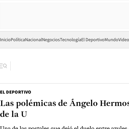
Inicio
Política
Nacional
Negocios
Tecnología
El Deportivo
Mundo
Vide
EL DEPORTIVO
Las polémicas de Ángelo Hermosil
de la U
Una de las postales que dejó el duelo entre azules 