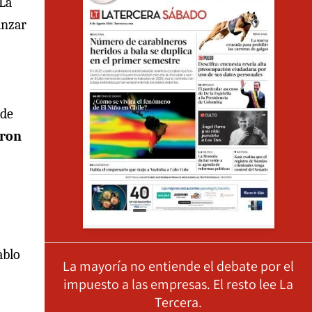
 La
anzar
 de
aron
ablo
La mayoría no entiende el debate por el
impuesto a las empresas. El resto lee La
Tercera.