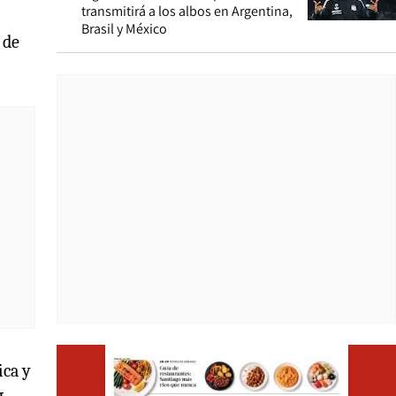
transmitirá a los albos en Argentina,
Brasil y México
 de
Opens i
ica y