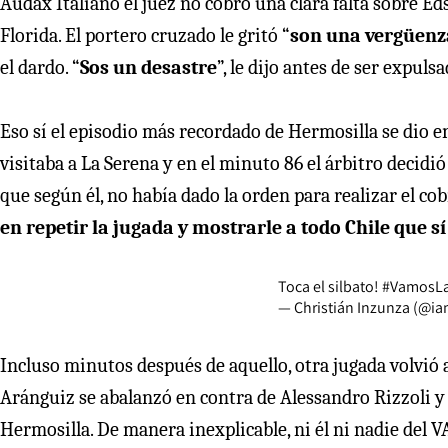
Audax Italiano el juez no cobró una clara falta sobre E
Florida. El portero cruzado le gritó “
son una vergüenz
el dardo. “
Sos un desastre
”, le dijo antes de ser expuls
Eso sí el episodio más recordado de Hermosilla se dio e
visitaba a La Serena y en el minuto 86 el árbitro decidi
que según él, no había dado la orden para realizar el co
en repetir la jugada y mostrarle a todo Chile que sí
Toca el silbato!
#VamosL
— Christián Inzunza (@i
Incluso minutos después de aquello, otra jugada volvió a
Aránguiz se abalanzó en contra de Alessandro Rizzoli y 
Hermosilla. De manera inexplicable, ni él ni nadie del VA