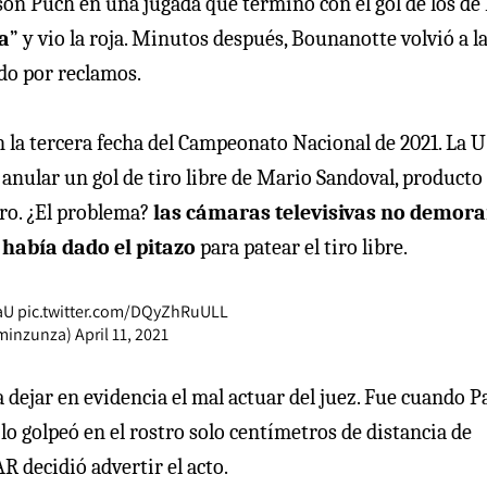
dson Puch en una jugada que terminó con el gol de los de
a
” y vio la roja. Minutos después, Bounanotte volvió a l
ado por reclamos.
n la tercera fecha del Campeonato Nacional de 2021. La U
ó anular un gol de tiro libre de Mario Sandoval, producto
bro. ¿El problema?
las cámaras televisivas no demor
 había dado el pitazo
para patear el tiro libre.
aU
pic.twitter.com/DQyZhRuULL
aminzunza)
April 11, 2021
 dejar en evidencia el mal actuar del juez. Fue cuando P
lo golpeó en el rostro solo centímetros de distancia de
R decidió advertir el acto.