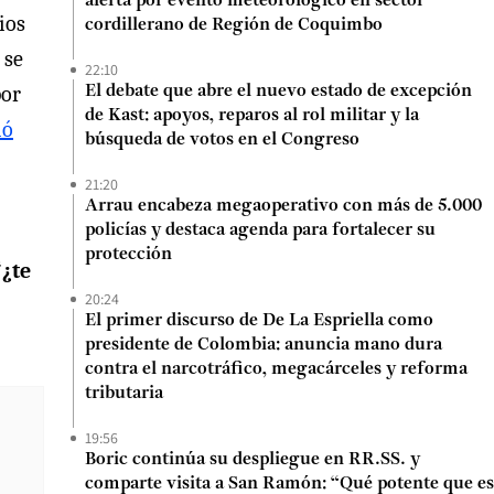
alerta por evento meteorológico en sector
ios
cordillerano de Región de Coquimbo
 se
22:10
por
El debate que abre el nuevo estado de excepción
de Kast: apoyos, reparos al rol militar y la
ió
búsqueda de votos en el Congreso
21:20
Arrau encabeza megaoperativo con más de 5.000
policías y destaca agenda para fortalecer su
protección
“
¿te
20:24
El primer discurso de De La Espriella como
presidente de Colombia: anuncia mano dura
contra el narcotráfico, megacárceles y reforma
tributaria
19:56
Boric continúa su despliegue en RR.SS. y
comparte visita a San Ramón: “Qué potente que es