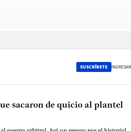
SUSCRÍBETE
INGRESAR
ue sacaron de quicio al plantel
 al cuerpo arbitral. Acá un repaso por el historial