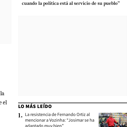
cuando la política está al servicio de su pueblo”
la
e el
LO MÁS LEÍDO
La resistencia de Fernando Ortiz al
1
.
mencionar a Vozinha: “Josimar se ha
adaptado muy bien”