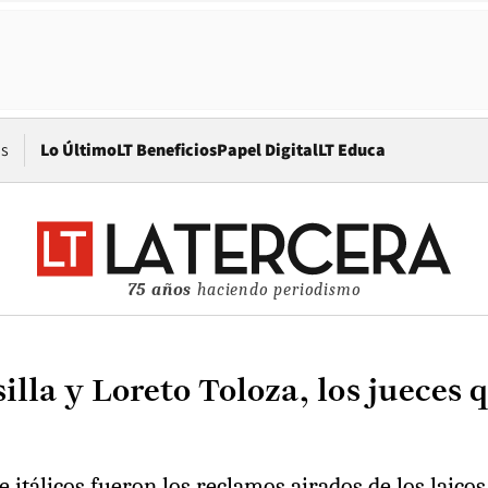
Opens in new window
os
Lo Último
LT Beneficios
Papel Digital
LT Educa
75 años
haciendo periodismo
la y Loreto Toloza, los jueces q
e itálicos fueron los reclamos airados de los laicos