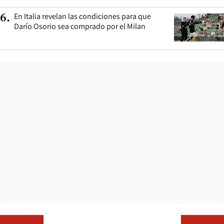
En Italia revelan las condiciones para que
6
.
Darío Osorio sea comprado por el Milan
Opens in ne