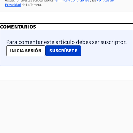
Al suscribirte estás aceptando los
Términos y Condiciones
y las
Políticas de
Privacidad
de La Tercera.
COMENTARIOS
Para comentar este artículo debes ser suscriptor.
OPENS IN NEW WINDOW
INICIA SESIÓN
SUSCRÍBETE