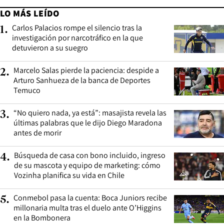
LO MÁS LEÍDO
Carlos Palacios rompe el silencio tras la
1
.
investigación por narcotráfico en la que
detuvieron a su suegro
Marcelo Salas pierde la paciencia: despide a
2
.
Arturo Sanhueza de la banca de Deportes
Temuco
“No quiero nada, ya está”: masajista revela las
3
.
últimas palabras que le dijo Diego Maradona
antes de morir
Búsqueda de casa con bono incluido, ingreso
4
.
de su mascota y equipo de marketing: cómo
Vozinha planifica su vida en Chile
Conmebol pasa la cuenta: Boca Juniors recibe
5
.
millonaria multa tras el duelo ante O’Higgins
en la Bombonera