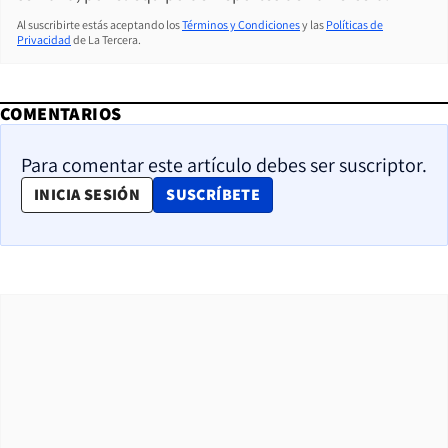
Al suscribirte estás aceptando los
Términos y Condiciones
y las
Políticas de
Privacidad
de La Tercera.
COMENTARIOS
Para comentar este artículo debes ser suscriptor.
OPENS IN NEW WINDOW
INICIA SESIÓN
SUSCRÍBETE