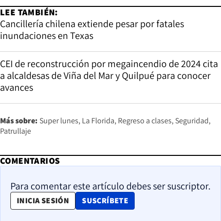
LEE TAMBIÉN:
Cancillería chilena extiende pesar por fatales
inundaciones en Texas
CEI de reconstrucción por megaincendio de 2024 cita
a alcaldesas de Viña del Mar y Quilpué para conocer
avances
Más sobre:
Super lunes
La Florida
Regreso a clases
Seguridad
Patrullaje
COMENTARIOS
Para comentar este artículo debes ser suscriptor.
OPENS IN NEW WINDOW
INICIA SESIÓN
SUSCRÍBETE