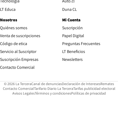
Opens in new window
Tecnología
Auto.cl
Opens in new window
LT Educa
Duna CL
Nosotros
Mi Cuenta
Quiénes somos
Suscripción
Opens in new win
Venta de suscripciones
Papel Digital
Opens in new window
Código de etica
Preguntas Frecuentes
Servicio al Suscriptor
LT Beneficios
Suscripción Empresas
Newsletters
Opens in new window
Contacto Comercial
Opens in new window
Opens in 
Op
© 2026 La Tercera
Canal de denuncias
Declaración de Intereses
Remates
Opens in new window
Opens in new window
O
Contacto Comercial
Tarifario Diario La Tercera
Tarifas publicidad electoral
Opens in new window
Avisos Legales
Términos y condiciones
Políticas de privacidad