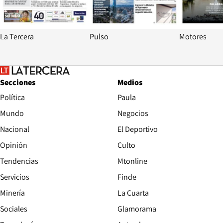
La Tercera
Pulso
Motores
Secciones
Medios
Política
Paula
Mundo
Negocios
Nacional
El Deportivo
Opinión
Culto
Tendencias
Mtonline
Servicios
Finde
Opens in new window
Minería
La Cuarta
Opens in new wind
Sociales
Glamorama