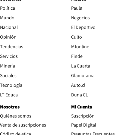
Política
Paula
Mundo
Negocios
Nacional
El Deportivo
Opinión
Culto
Tendencias
Mtonline
Servicios
Finde
Opens in new window
Minería
La Cuarta
Opens in new wind
Sociales
Glamorama
Opens in new window
Tecnología
Auto.cl
Opens in new window
LT Educa
Duna CL
Nosotros
Mi Cuenta
Quiénes somos
Suscripción
Opens in new win
Venta de suscripciones
Papel Digital
Opens in new window
Código de etica
Preguntas Frecuentes