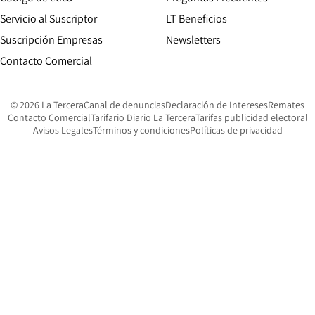
Servicio al Suscriptor
LT Beneficios
Suscripción Empresas
Newsletters
Opens in new window
Contacto Comercial
Opens in new window
Opens in 
Op
© 2026 La Tercera
Canal de denuncias
Declaración de Intereses
Remates
Opens in new window
Opens in new window
O
Contacto Comercial
Tarifario Diario La Tercera
Tarifas publicidad electoral
Opens in new window
Avisos Legales
Términos y condiciones
Políticas de privacidad