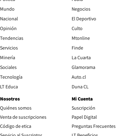
Mundo
Negocios
Nacional
El Deportivo
Opinión
Culto
Tendencias
Mtonline
Servicios
Finde
Opens in new window
Minería
La Cuarta
Opens in new wind
Sociales
Glamorama
Opens in new window
Tecnología
Auto.cl
Opens in new window
LT Educa
Duna CL
Nosotros
Mi Cuenta
Quiénes somos
Suscripción
Opens in new win
Venta de suscripciones
Papel Digital
Opens in new window
Código de etica
Preguntas Frecuentes
Servicio al Suscriptor
LT Beneficios