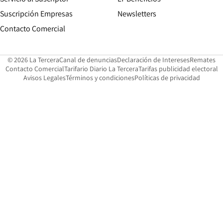
Suscripción Empresas
Newsletters
Opens in new window
Contacto Comercial
Opens in new window
Opens in 
Op
© 2026 La Tercera
Canal de denuncias
Declaración de Intereses
Remates
Opens in new window
Opens in new window
O
Contacto Comercial
Tarifario Diario La Tercera
Tarifas publicidad electoral
Opens in new window
Avisos Legales
Términos y condiciones
Políticas de privacidad