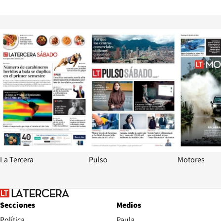
Opens in new window
Opens in ne
La Tercera
Pulso
Motores
Secciones
Medios
Política
Paula