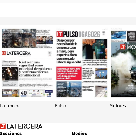
Opens in new window
Opens in ne
La Tercera
Pulso
Motores
Secciones
Medios