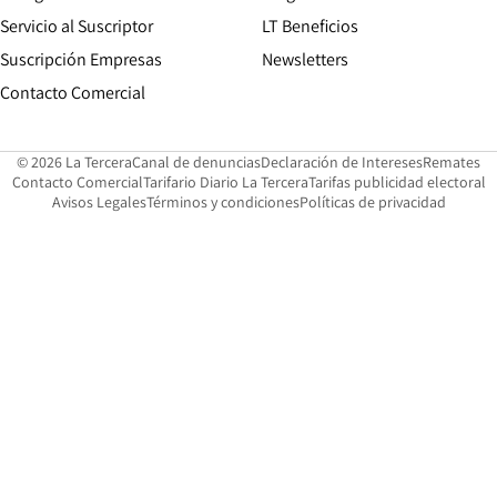
Servicio al Suscriptor
LT Beneficios
Suscripción Empresas
Newsletters
Opens in new window
Contacto Comercial
Opens in new window
Opens in 
Op
© 2026 La Tercera
Canal de denuncias
Declaración de Intereses
Remates
Opens in new window
Opens in new window
O
Contacto Comercial
Tarifario Diario La Tercera
Tarifas publicidad electoral
Opens in new window
Avisos Legales
Términos y condiciones
Políticas de privacidad