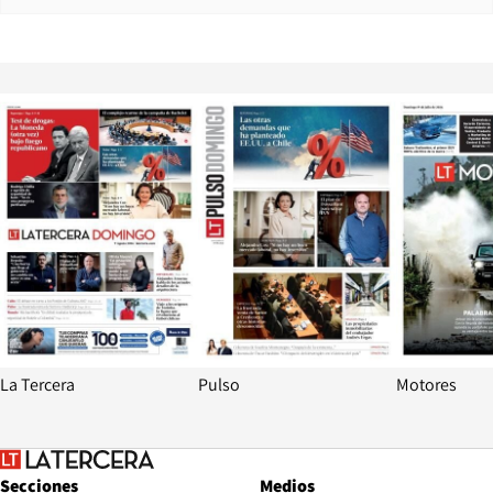
Opens in new window
Opens in ne
La Tercera
Pulso
Motores
Secciones
Medios