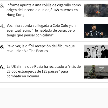
Informe apunta a una colilla de cigarrillo como
3
.
origen del incendio que dejó 168 muertos en
Hong Kong
Vozinha aborda su llegada a Colo Colo y un
4
.
eventual retiro: “He hablado de parar, pero
tengo que pensar con calma”
Revolver, la difícil recepción del álbum que
5
.
revolucionó a The Beatles
La UE afirma que Rusia ha reclutado a “más de
6
.
28.000 extranjeros de 135 países” para
combatir en Ucrania