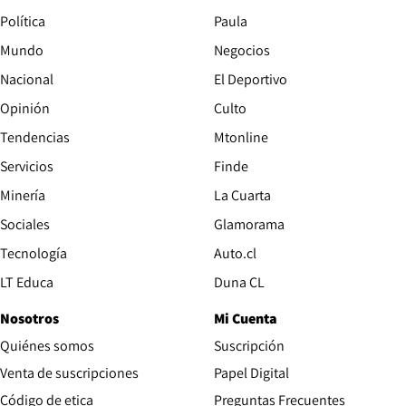
Política
Paula
Mundo
Negocios
Nacional
El Deportivo
Opinión
Culto
Tendencias
Mtonline
Servicios
Finde
Opens in new window
Minería
La Cuarta
Opens in new wind
Sociales
Glamorama
Opens in new window
Tecnología
Auto.cl
Opens in new window
LT Educa
Duna CL
Nosotros
Mi Cuenta
Quiénes somos
Suscripción
Opens in new win
Venta de suscripciones
Papel Digital
Opens in new window
Código de etica
Preguntas Frecuentes