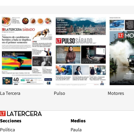
Opens in new window
Opens in ne
La Tercera
Pulso
Motores
Secciones
Medios
Política
Paula