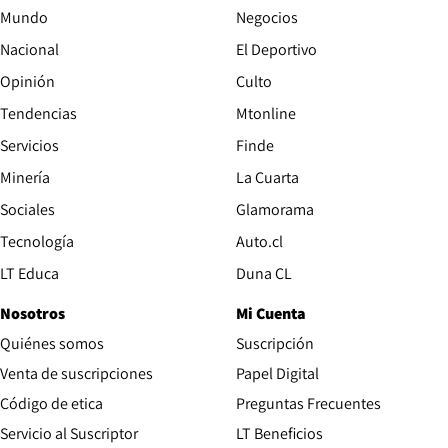
Mundo
Negocios
Nacional
El Deportivo
Opinión
Culto
Tendencias
Mtonline
Servicios
Finde
Opens in new window
Minería
La Cuarta
Opens in new wind
Sociales
Glamorama
Opens in new window
Tecnología
Auto.cl
Opens in new window
LT Educa
Duna CL
Nosotros
Mi Cuenta
Quiénes somos
Suscripción
Opens in new win
Venta de suscripciones
Papel Digital
Opens in new window
Código de etica
Preguntas Frecuentes
Servicio al Suscriptor
LT Beneficios