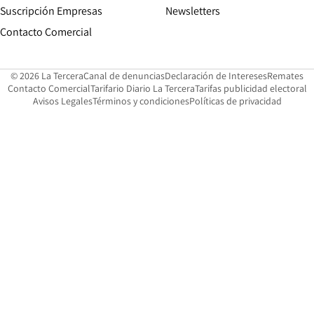
Suscripción Empresas
Newsletters
Opens in new window
Contacto Comercial
Opens in new window
Opens in 
Op
© 2026 La Tercera
Canal de denuncias
Declaración de Intereses
Remates
Opens in new window
Opens in new window
O
Contacto Comercial
Tarifario Diario La Tercera
Tarifas publicidad electoral
Opens in new window
Avisos Legales
Términos y condiciones
Políticas de privacidad