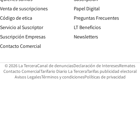
Opens in new win
Venta de suscripciones
Papel Digital
Opens in new window
Código de etica
Preguntas Frecuentes
Servicio al Suscriptor
LT Beneficios
Suscripción Empresas
Newsletters
Opens in new window
Contacto Comercial
Opens in new window
Opens in 
Op
© 2026 La Tercera
Canal de denuncias
Declaración de Intereses
Remates
Opens in new window
Opens in new window
O
Contacto Comercial
Tarifario Diario La Tercera
Tarifas publicidad electoral
Opens in new window
Avisos Legales
Términos y condiciones
Políticas de privacidad