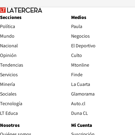
Secciones
Medios
Política
Paula
Mundo
Negocios
Nacional
El Deportivo
Opinión
Culto
Tendencias
Mtonline
Servicios
Finde
Opens in new window
Minería
La Cuarta
Opens in new wind
Sociales
Glamorama
Opens in new window
Tecnología
Auto.cl
Opens in new window
LT Educa
Duna CL
Nosotros
Mi Cuenta
Quiénes somos
Suscripción