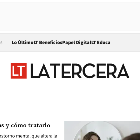
Opens in new window
os
Lo Último
LT Beneficios
Papel Digital
LT Educa
as y cómo tratarlo
astorno mental que altera la