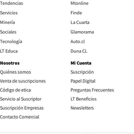
Tendencias
Mtonline
Servicios
Finde
Opens in new window
Minería
La Cuarta
Opens in new wind
Sociales
Glamorama
Opens in new window
Tecnología
Auto.cl
Opens in new window
LT Educa
Duna CL
Nosotros
Mi Cuenta
Quiénes somos
Suscripción
Opens in new win
Venta de suscripciones
Papel Digital
Opens in new window
Código de etica
Preguntas Frecuentes
Servicio al Suscriptor
LT Beneficios
Suscripción Empresas
Newsletters
Opens in new window
Contacto Comercial