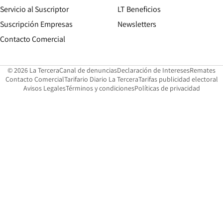
Servicio al Suscriptor
LT Beneficios
Suscripción Empresas
Newsletters
Opens in new window
Contacto Comercial
Opens in new window
Opens in 
Op
© 2026 La Tercera
Canal de denuncias
Declaración de Intereses
Remates
Opens in new window
Opens in new window
O
Contacto Comercial
Tarifario Diario La Tercera
Tarifas publicidad electoral
Opens in new window
Avisos Legales
Términos y condiciones
Políticas de privacidad