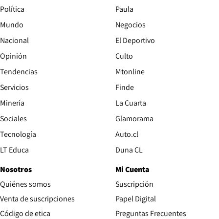
Política
Paula
Mundo
Negocios
Nacional
El Deportivo
Opinión
Culto
Tendencias
Mtonline
Servicios
Finde
Opens in new window
Minería
La Cuarta
Opens in new wind
Sociales
Glamorama
Opens in new window
Tecnología
Auto.cl
Opens in new window
LT Educa
Duna CL
Nosotros
Mi Cuenta
Quiénes somos
Suscripción
Opens in new win
Venta de suscripciones
Papel Digital
Opens in new window
Código de etica
Preguntas Frecuentes