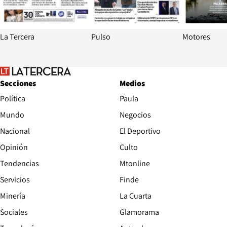
La Tercera
Pulso
Motores
Secciones
Medios
Política
Paula
Mundo
Negocios
Nacional
El Deportivo
Opinión
Culto
Tendencias
Mtonline
Servicios
Finde
Opens in new window
Minería
La Cuarta
Opens in new wind
Sociales
Glamorama