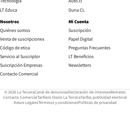
Opens in new window
Tecnología
Auto.cl
Opens in new window
LT Educa
Duna CL
Nosotros
Mi Cuenta
Quiénes somos
Suscripción
Opens in new win
Venta de suscripciones
Papel Digital
Opens in new window
Código de etica
Preguntas Frecuentes
Servicio al Suscriptor
LT Beneficios
Suscripción Empresas
Newsletters
Opens in new window
Contacto Comercial
Opens in new window
Opens in 
Op
© 2026 La Tercera
Canal de denuncias
Declaración de Intereses
Remates
Opens in new window
Opens in new window
O
Contacto Comercial
Tarifario Diario La Tercera
Tarifas publicidad electoral
Opens in new window
Avisos Legales
Términos y condiciones
Políticas de privacidad