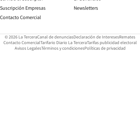
Suscripción Empresas
Newsletters
Opens in new window
Contacto Comercial
Opens in new window
Opens in 
Op
© 2026 La Tercera
Canal de denuncias
Declaración de Intereses
Remates
Opens in new window
Opens in new window
O
Contacto Comercial
Tarifario Diario La Tercera
Tarifas publicidad electoral
Opens in new window
Avisos Legales
Términos y condiciones
Políticas de privacidad