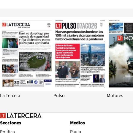
Opens in new window
Opens in ne
La Tercera
Pulso
Motores
Secciones
Medios
Política
Paula