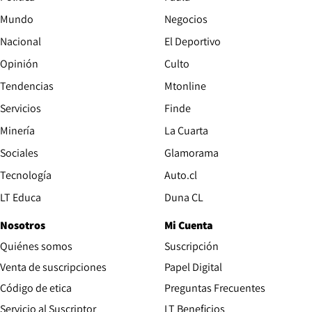
Mundo
Negocios
Nacional
El Deportivo
Opinión
Culto
Tendencias
Mtonline
Servicios
Finde
Opens in new window
Minería
La Cuarta
Opens in new wind
Sociales
Glamorama
Opens in new window
Tecnología
Auto.cl
Opens in new window
LT Educa
Duna CL
Nosotros
Mi Cuenta
Quiénes somos
Suscripción
Opens in new win
Venta de suscripciones
Papel Digital
Opens in new window
Código de etica
Preguntas Frecuentes
Servicio al Suscriptor
LT Beneficios