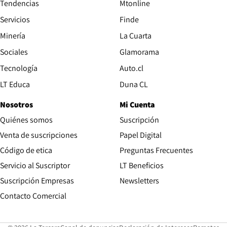
Tendencias
Mtonline
Servicios
Finde
Opens in new window
Minería
La Cuarta
Opens in new wind
Sociales
Glamorama
Opens in new window
Tecnología
Auto.cl
Opens in new window
LT Educa
Duna CL
Nosotros
Mi Cuenta
Quiénes somos
Suscripción
Opens in new win
Venta de suscripciones
Papel Digital
Opens in new window
Código de etica
Preguntas Frecuentes
Servicio al Suscriptor
LT Beneficios
Suscripción Empresas
Newsletters
Opens in new window
Contacto Comercial