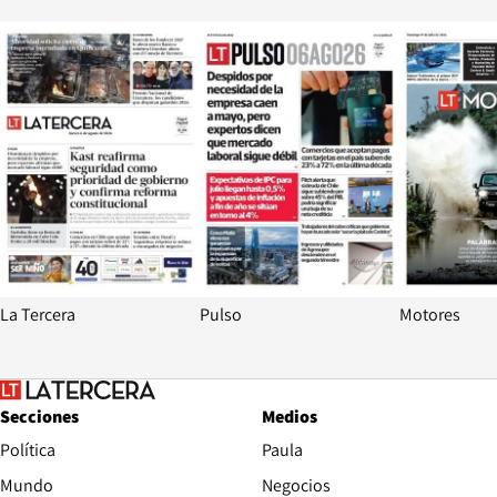
Opens in new window
Opens in ne
La Tercera
Pulso
Motores
Secciones
Medios
Política
Paula
Mundo
Negocios