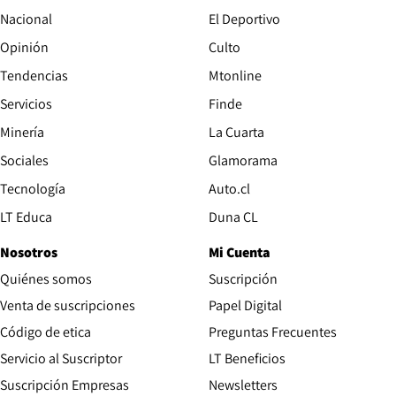
Nacional
El Deportivo
Opinión
Culto
Tendencias
Mtonline
Servicios
Finde
Opens in new window
Minería
La Cuarta
Opens in new wind
Sociales
Glamorama
Opens in new window
Tecnología
Auto.cl
Opens in new window
LT Educa
Duna CL
Nosotros
Mi Cuenta
Quiénes somos
Suscripción
Opens in new win
Venta de suscripciones
Papel Digital
Opens in new window
Código de etica
Preguntas Frecuentes
Servicio al Suscriptor
LT Beneficios
Suscripción Empresas
Newsletters