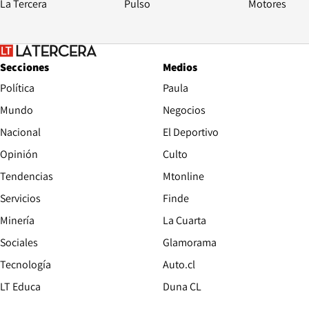
La Tercera
Pulso
Motores
Secciones
Medios
Política
Paula
Mundo
Negocios
Nacional
El Deportivo
Opinión
Culto
Tendencias
Mtonline
Servicios
Finde
Opens in new window
Minería
La Cuarta
Opens in new wind
Sociales
Glamorama
Opens in new window
Tecnología
Auto.cl
Opens in new window
LT Educa
Duna CL