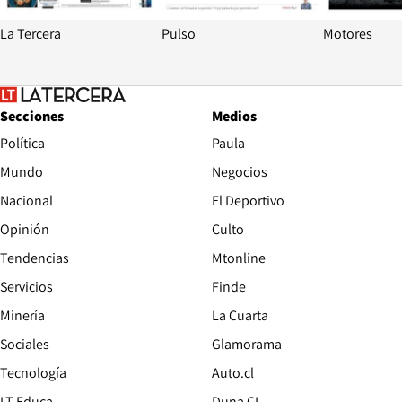
La Tercera
Pulso
Motores
Secciones
Medios
Política
Paula
Mundo
Negocios
Nacional
El Deportivo
Opinión
Culto
Tendencias
Mtonline
Servicios
Finde
Opens in new window
Minería
La Cuarta
Opens in new wind
Sociales
Glamorama
Opens in new window
Tecnología
Auto.cl
Opens in new window
LT Educa
Duna CL