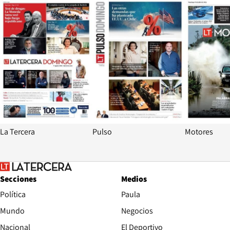
Opens in new window
Opens in ne
La Tercera
Pulso
Motores
Secciones
Medios
Política
Paula
Mundo
Negocios
Nacional
El Deportivo