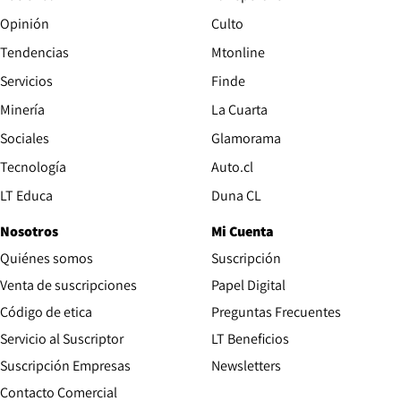
Opinión
Culto
Tendencias
Mtonline
Servicios
Finde
Opens in new window
Minería
La Cuarta
Opens in new wind
Sociales
Glamorama
Opens in new window
Tecnología
Auto.cl
Opens in new window
LT Educa
Duna CL
Nosotros
Mi Cuenta
Quiénes somos
Suscripción
Opens in new win
Venta de suscripciones
Papel Digital
Opens in new window
Código de etica
Preguntas Frecuentes
Servicio al Suscriptor
LT Beneficios
Suscripción Empresas
Newsletters
Opens in new window
Contacto Comercial