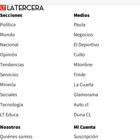
Secciones
Medios
Política
Paula
Mundo
Negocios
Nacional
El Deportivo
Opinión
Culto
Tendencias
Mtonline
Servicios
Finde
Opens in new window
Minería
La Cuarta
Opens in new wind
Sociales
Glamorama
Opens in new window
Tecnología
Auto.cl
Opens in new window
LT Educa
Duna CL
Nosotros
Mi Cuenta
Quiénes somos
Suscripción