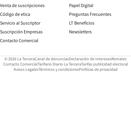
Opens in new win
Venta de suscripciones
Papel Digital
Opens in new window
Código de etica
Preguntas Frecuentes
Servicio al Suscriptor
LT Beneficios
Suscripción Empresas
Newsletters
Opens in new window
Contacto Comercial
Opens in new window
Opens in 
Op
© 2026 La Tercera
Canal de denuncias
Declaración de Intereses
Remates
Opens in new window
Opens in new window
O
Contacto Comercial
Tarifario Diario La Tercera
Tarifas publicidad electoral
Opens in new window
Avisos Legales
Términos y condiciones
Políticas de privacidad