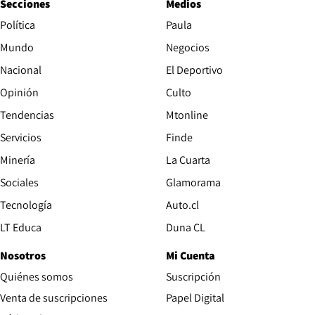
Secciones
Medios
Política
Paula
Mundo
Negocios
Nacional
El Deportivo
Opinión
Culto
Tendencias
Mtonline
Servicios
Finde
Opens in new window
Minería
La Cuarta
Opens in new wind
Sociales
Glamorama
Opens in new window
Tecnología
Auto.cl
Opens in new window
LT Educa
Duna CL
Nosotros
Mi Cuenta
Quiénes somos
Suscripción
Opens in new win
Venta de suscripciones
Papel Digital