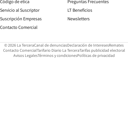
Opens in new window
Código de etica
Preguntas Frecuentes
Servicio al Suscriptor
LT Beneficios
Suscripción Empresas
Newsletters
Opens in new window
Contacto Comercial
Opens in new window
Opens in 
Op
© 2026 La Tercera
Canal de denuncias
Declaración de Intereses
Remates
Opens in new window
Opens in new window
O
Contacto Comercial
Tarifario Diario La Tercera
Tarifas publicidad electoral
Opens in new window
Avisos Legales
Términos y condiciones
Políticas de privacidad