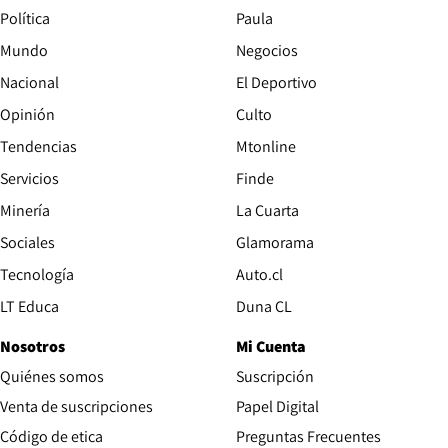
Política
Paula
Mundo
Negocios
Nacional
El Deportivo
Opinión
Culto
Tendencias
Mtonline
Servicios
Finde
Opens in new window
Minería
La Cuarta
Opens in new wind
Sociales
Glamorama
Opens in new window
Tecnología
Auto.cl
Opens in new window
LT Educa
Duna CL
Nosotros
Mi Cuenta
Quiénes somos
Suscripción
Opens in new win
Venta de suscripciones
Papel Digital
Opens in new window
Código de etica
Preguntas Frecuentes