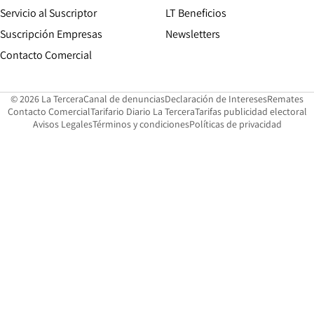
Servicio al Suscriptor
LT Beneficios
Suscripción Empresas
Newsletters
Opens in new window
Contacto Comercial
Opens in new window
Opens in 
Op
© 2026 La Tercera
Canal de denuncias
Declaración de Intereses
Remates
Opens in new window
Opens in new window
O
Contacto Comercial
Tarifario Diario La Tercera
Tarifas publicidad electoral
Opens in new window
Avisos Legales
Términos y condiciones
Políticas de privacidad