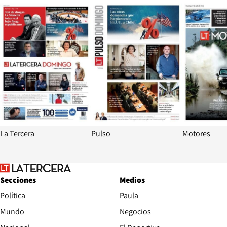
Opens in new window
Opens in ne
La Tercera
Pulso
Motores
Secciones
Medios
Política
Paula
Mundo
Negocios