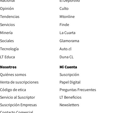
Nacional
El Deportivo
Opinión
Culto
Tendencias
Mtonline
Servicios
Finde
Opens in new window
Minería
La Cuarta
Opens in new wind
Sociales
Glamorama
Opens in new window
Tecnología
Auto.cl
Opens in new window
LT Educa
Duna CL
Nosotros
Mi Cuenta
Quiénes somos
Suscripción
Opens in new win
Venta de suscripciones
Papel Digital
Opens in new window
Código de etica
Preguntas Frecuentes
Servicio al Suscriptor
LT Beneficios
Suscripción Empresas
Newsletters
Opens in new window
Contacto Comercial