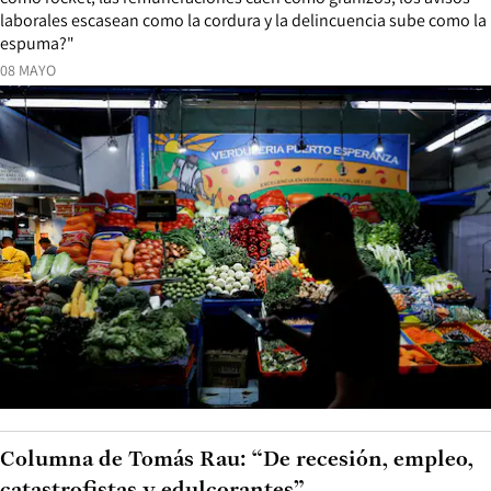
laborales escasean como la cordura y la delincuencia sube como la
espuma?"
08 MAYO
Columna de Tomás Rau: “De recesión, empleo,