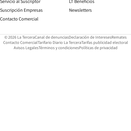
Servicio al Suscriptor
LT Beneficios
Suscripción Empresas
Newsletters
Opens in new window
Contacto Comercial
Opens in new window
Opens in 
Op
© 2026 La Tercera
Canal de denuncias
Declaración de Intereses
Remates
Opens in new window
Opens in new window
O
Contacto Comercial
Tarifario Diario La Tercera
Tarifas publicidad electoral
Opens in new window
Avisos Legales
Términos y condiciones
Políticas de privacidad