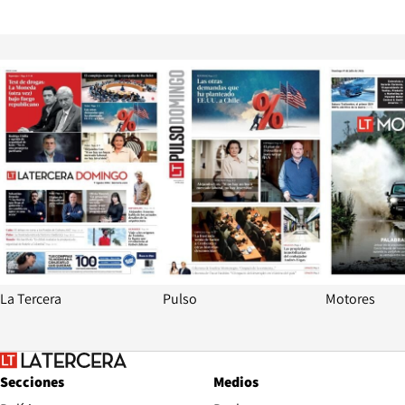
Opens in new window
Opens in ne
La Tercera
Pulso
Motores
Secciones
Medios