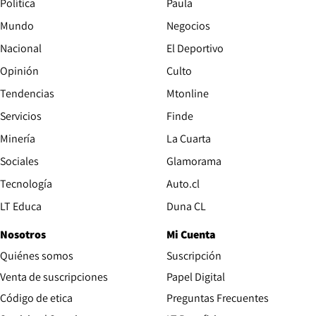
Política
Paula
Mundo
Negocios
Nacional
El Deportivo
Opinión
Culto
Tendencias
Mtonline
Servicios
Finde
Opens in new window
Minería
La Cuarta
Opens in new wind
Sociales
Glamorama
Opens in new window
Tecnología
Auto.cl
Opens in new window
LT Educa
Duna CL
Nosotros
Mi Cuenta
Quiénes somos
Suscripción
Opens in new win
Venta de suscripciones
Papel Digital
Opens in new window
Código de etica
Preguntas Frecuentes