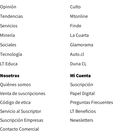
Opinión
Culto
Tendencias
Mtonline
Servicios
Finde
Opens in new window
Minería
La Cuarta
Opens in new wind
Sociales
Glamorama
Opens in new window
Tecnología
Auto.cl
Opens in new window
LT Educa
Duna CL
Nosotros
Mi Cuenta
Quiénes somos
Suscripción
Opens in new win
Venta de suscripciones
Papel Digital
Opens in new window
Código de etica
Preguntas Frecuentes
Servicio al Suscriptor
LT Beneficios
Suscripción Empresas
Newsletters
Opens in new window
Contacto Comercial