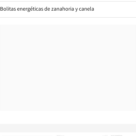
Bolitas energéticas de zanahoria y canela
Opens in new window
Opens in ne