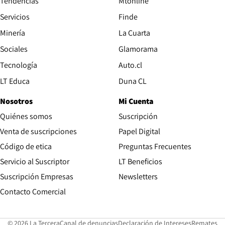
Tendencias
Mtonline
Servicios
Finde
Opens in new window
Minería
La Cuarta
Opens in new wind
Sociales
Glamorama
Opens in new window
Tecnología
Auto.cl
Opens in new window
LT Educa
Duna CL
Nosotros
Mi Cuenta
Quiénes somos
Suscripción
Opens in new win
Venta de suscripciones
Papel Digital
Opens in new window
Código de etica
Preguntas Frecuentes
Servicio al Suscriptor
LT Beneficios
Suscripción Empresas
Newsletters
Opens in new window
Contacto Comercial
Opens in new window
Opens in 
Op
© 2026 La Tercera
Canal de denuncias
Declaración de Intereses
Remates