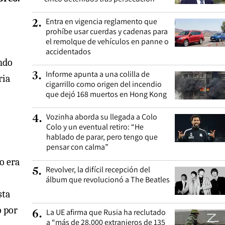
Entra en vigencia reglamento que
2
.
prohíbe usar cuerdas y cadenas para
el remolque de vehículos en panne o
accidentados
ondo
Informe apunta a una colilla de
3
.
ria
cigarrillo como origen del incendio
que dejó 168 muertos en Hong Kong
Vozinha aborda su llegada a Colo
4
.
Colo y un eventual retiro: “He
hablado de parar, pero tengo que
pensar con calma”
o era
Revolver, la difícil recepción del
5
.
álbum que revolucionó a The Beatles
sta
o por
La UE afirma que Rusia ha reclutado
6
.
a “más de 28.000 extranjeros de 135