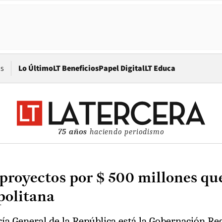
Opens in new window
os
Lo Último
LT Beneficios
Papel Digital
LT Educa
75 años
haciendo periodismo
proyectos por $ 500 millones que
politana
ía General de la República está la Gobernación Re