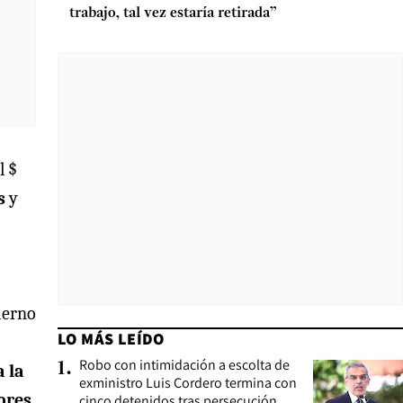
trabajo, tal vez estaría retirada”
l $
s
y
bierno
LO MÁS LEÍDO
Robo con intimidación a escolta de
1
.
 la
exministro Luis Cordero termina con
ores.
cinco detenidos tras persecución