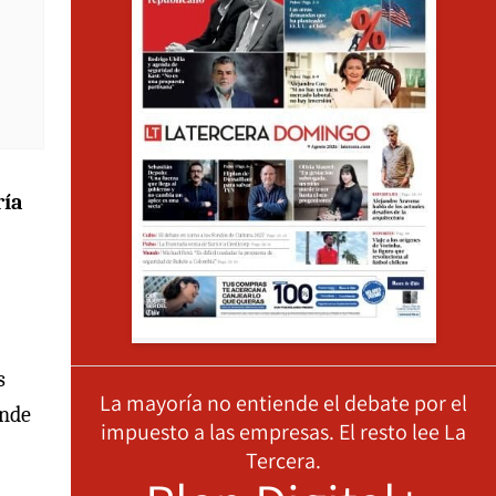
ría
s
La mayoría no entiende el debate por el
ónde
impuesto a las empresas. El resto lee La
Tercera.