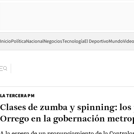
Inicio
Política
Nacional
Negocios
Tecnología
El Deportivo
Mundo
Vide
LA TERCERA PM
Clases de zumba y spinning: los 
Orrego en la gobernación metro
A la espera de un pronunciamiento de la Contralor