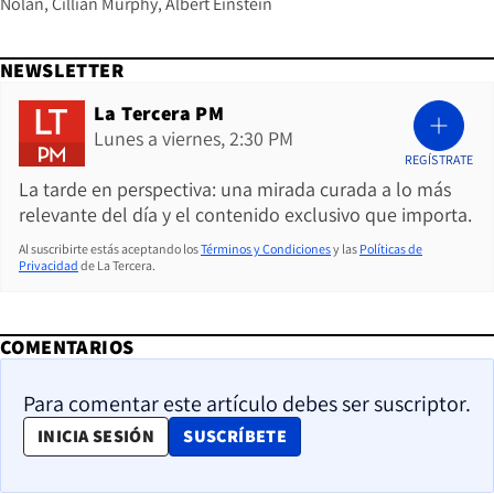
Nolan
Cillian Murphy
Albert Einstein
NEWSLETTER
La Tercera PM
Lunes a viernes, 2:30 PM
REGÍSTRATE
La tarde en perspectiva: una mirada curada a lo más
relevante del día y el contenido exclusivo que importa.
Al suscribirte estás aceptando los
Términos y Condiciones
y las
Políticas de
Privacidad
de La Tercera.
COMENTARIOS
Para comentar este artículo debes ser suscriptor.
OPENS IN NEW WINDOW
INICIA SESIÓN
SUSCRÍBETE