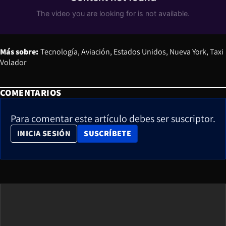
Más sobre:
Tecnología
Aviación
Estados Unidos
Nueva York
Taxi
Volador
COMENTARIOS
Para comentar este artículo debes ser suscriptor.
OPENS IN NEW WINDOW
INICIA SESIÓN
SUSCRÍBETE