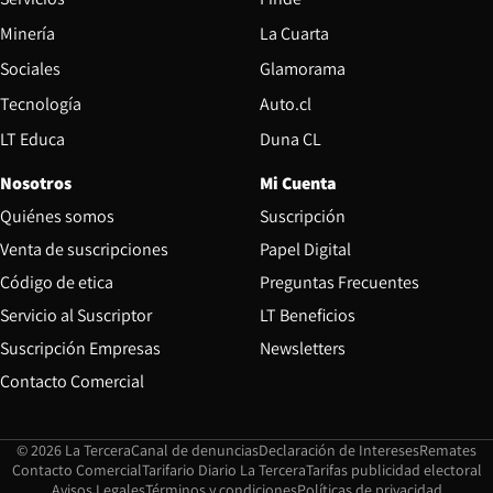
Opens in new window
Minería
La Cuarta
Opens in new wind
Sociales
Glamorama
Opens in new window
Tecnología
Auto.cl
Opens in new window
LT Educa
Duna CL
Nosotros
Mi Cuenta
Quiénes somos
Suscripción
Opens in new win
Venta de suscripciones
Papel Digital
Opens in new window
Código de etica
Preguntas Frecuentes
Servicio al Suscriptor
LT Beneficios
Suscripción Empresas
Newsletters
Opens in new window
Contacto Comercial
Opens in new window
Opens in 
Op
© 2026 La Tercera
Canal de denuncias
Declaración de Intereses
Remates
Opens in new window
Opens in new window
O
Contacto Comercial
Tarifario Diario La Tercera
Tarifas publicidad electoral
Opens in new window
Avisos Legales
Términos y condiciones
Políticas de privacidad