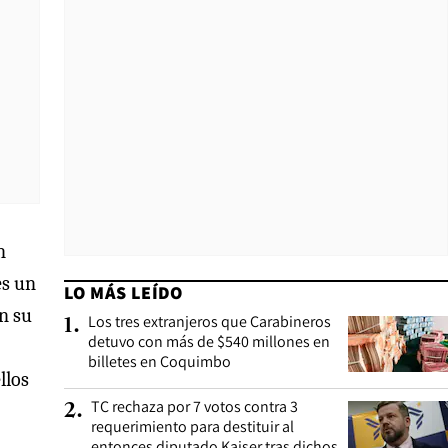
n
s un
LO MÁS LEÍDO
n su
Los tres extranjeros que Carabineros
1
.
detuvo con más de $540 millones en
billetes en Coquimbo
llos
TC rechaza por 7 votos contra 3
2
.
requerimiento para destituir al
entonces diputado Kaiser tras dichos