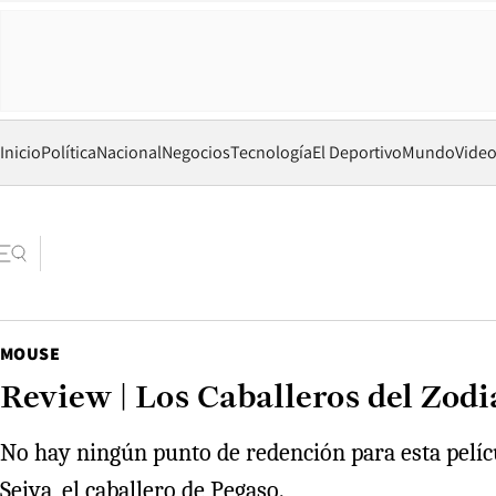
Inicio
Política
Nacional
Negocios
Tecnología
El Deportivo
Mundo
Vide
MOUSE
Review | Los Caballeros del Zodi
No hay ningún punto de redención para esta películ
Seiya, el caballero de Pegaso.