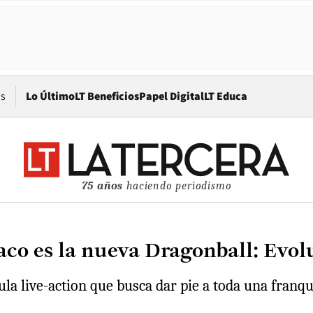
Opens in new window
os
Lo Último
LT Beneficios
Papel Digital
LT Educa
75 años
haciendo periodismo
aco es la nueva Dragonball: Evol
a live-action que busca dar pie a toda una franqui