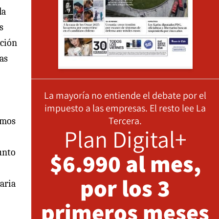
la
s
ación
as
La mayoría no entiende el debate por el
impuesto a las empresas. El resto lee La
Tercera.
smos
Plan Digital+
unto
$6.990 al mes,
por los 3
aria
primeros meses