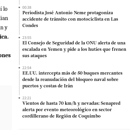
00:38
í lo
Periodista José Antonio Neme protagoniza
dian
accidente de tránsito con motociclista en Las
Condes
an y
ica.
23:55
El Consejo de Seguridad de la ONU alerta de una
escalada en Yemen y pide a los hutíes que frenen
iones
sus ataques
22:54
EE.UU. intercepta más de 50 buques mercantes
desde la reanudación del bloqueo naval sobre
puertos y costas de Irán
22:21
Vientos de hasta 70 km/h y nevadas: Senapred
alerta por evento meteorológico en sector
cordillerano de Región de Coquimbo