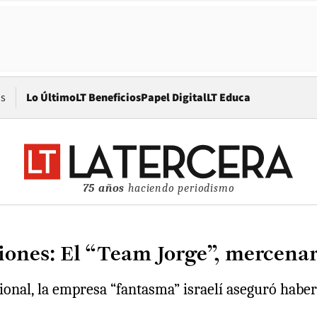
Opens in new window
os
Lo Último
LT Beneficios
Papel Digital
LT Educa
75 años
haciendo periodismo
ciones: El “Team Jorge”, mercena
ional, la empresa “fantasma” israelí aseguró haber