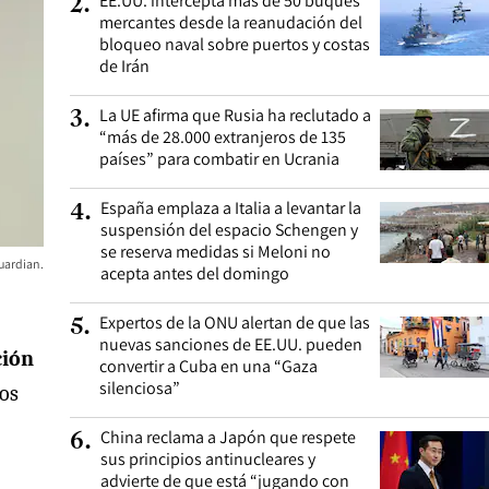
EE.UU. intercepta más de 50 buques
2
.
mercantes desde la reanudación del
bloqueo naval sobre puertos y costas
de Irán
La UE afirma que Rusia ha reclutado a
3
.
“más de 28.000 extranjeros de 135
países” para combatir en Ucrania
España emplaza a Italia a levantar la
4
.
suspensión del espacio Schengen y
se reserva medidas si Meloni no
Guardian.
acepta antes del domingo
Expertos de la ONU alertan de que las
5
.
nuevas sanciones de EE.UU. pueden
ción
convertir a Cuba en una “Gaza
silenciosa”
tos
China reclama a Japón que respete
6
.
sus principios antinucleares y
advierte de que está “jugando con