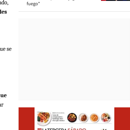
ado,
fuego”
les
que se
que
ar
Opens i