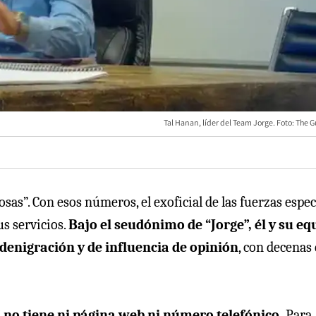
Tal Hanan, líder del Team Jorge. Foto: The 
osas”. Con esos números, el exoficial de las fuerzas espec
us servicios.
Bajo el seudónimo de “Jorge”, él y su eq
denigración y de influencia de opinión
, con decenas
” no tiene ni página web ni número telefónico.
Para