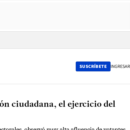
SUSCRÍBETE
INGRESAR
n ciudadana, el ejercicio del
ectorales, observó muy alta afluencia de votantes.