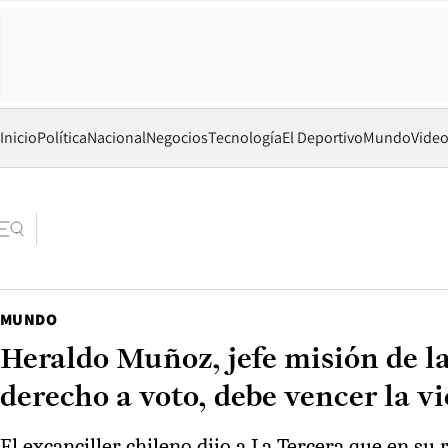
Inicio
Política
Nacional
Negocios
Tecnología
El Deportivo
Mundo
Vide
MUNDO
Heraldo Muñoz, jefe misión de la
derecho a voto, debe vencer la v
El excanciller chileno dijo a La Tercera que en su