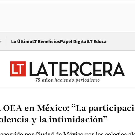
Opens in new window
os
Lo Último
LT Beneficios
Papel Digital
LT Educa
75 años
haciendo periodismo
 OEA en México: “La participació
iolencia y la intimidación”
 recorrido por Ciudad de México por los colegios el