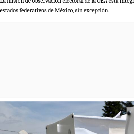
La misión de observación electoral de la OEA está integ
estados federativos de México, sin excepción.