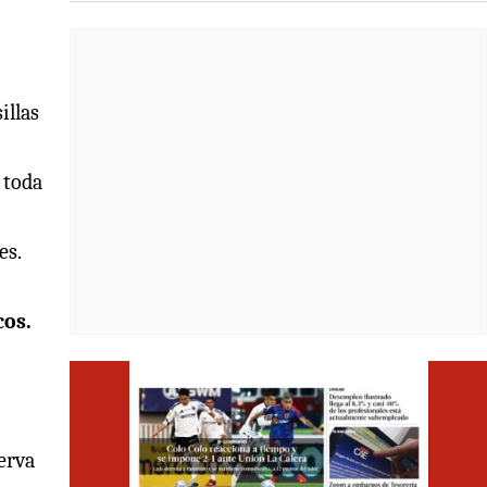
illas
o
 toda
es.
cos.
Opens i
serva