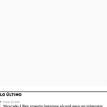
LO ÚLTIMO
hace 13 min
Mercado Libre reporta ingresos récord para un trimestre,