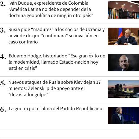
Iván Duque, expresidente de Colombia:
2
.
“América Latina no debe depender de la
doctrina geopolítica de ningún otro país”
Rusia pide “madurez” a los socios de Ucrania y
3
.
advierte de que “continuará” su invasión en
caso contrario
Eduardo Hodge, historiador: “Ese gran éxito de
4
.
la modernidad, llamado Estado-nación hoy
está en crisis”
Nuevos ataques de Rusia sobre Kiev dejan 17
5
.
muertos: Zelenski pide apoyo ante el
“devastador golpe”
La guerra por el alma del Partido Republicano
6
.