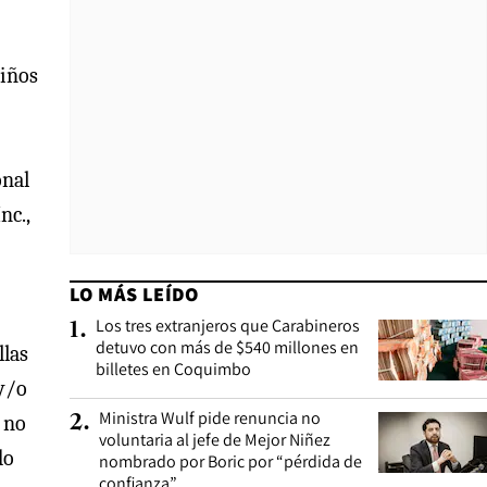
niños
onal
nc.,
LO MÁS LEÍDO
Los tres extranjeros que Carabineros
1
.
detuvo con más de $540 millones en
llas
billetes en Coquimbo
 y/o
Ministra Wulf pide renuncia no
2
.
s no
voluntaria al jefe de Mejor Niñez
do
nombrado por Boric por “pérdida de
confianza”