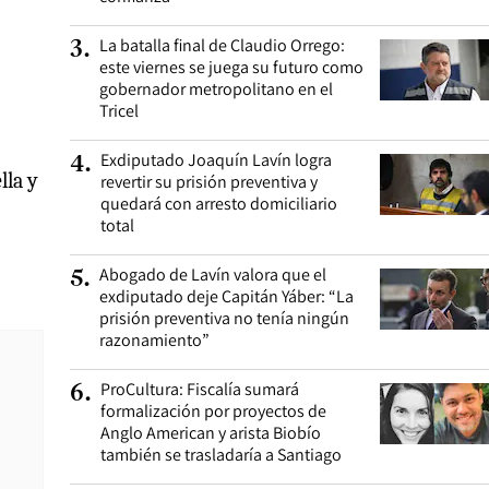
La batalla final de Claudio Orrego:
3
.
este viernes se juega su futuro como
gobernador metropolitano en el
Tricel
Exdiputado Joaquín Lavín logra
4
.
lla y
revertir su prisión preventiva y
quedará con arresto domiciliario
total
Abogado de Lavín valora que el
5
.
exdiputado deje Capitán Yáber: “La
prisión preventiva no tenía ningún
razonamiento”
ProCultura: Fiscalía sumará
6
.
formalización por proyectos de
Anglo American y arista Biobío
también se trasladaría a Santiago