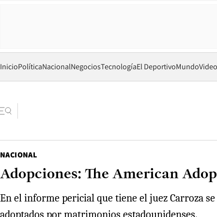
Inicio
Política
Nacional
Negocios
Tecnología
El Deportivo
Mundo
Vide
NACIONAL
Adopciones: The American Adopt
En el informe pericial que tiene el juez Carroza s
adoptados por matrimonios estadounidenses.