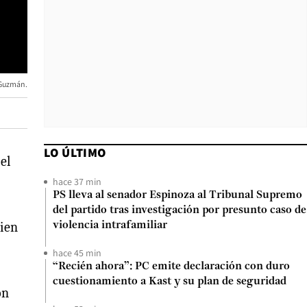
e Guzmán.
LO ÚLTIMO
el
hace 37 min
PS lleva al senador Espinoza al Tribunal Supremo
del partido tras investigación por presunto caso de
uien
violencia intrafamiliar
hace 45 min
“Recién ahora”: PC emite declaración con duro
cuestionamiento a Kast y su plan de seguridad
on