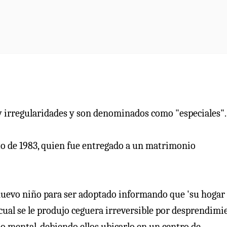
ay irregularidades y son denominados como "especiales".
to de 1983, quien fue entregado a un matrimonio
nuevo niño para ser adoptado informando que 'su hogar
 cual se le produjo ceguera irreversible por desprendimi
do mental, debiendo ellos ubicarlo en un centro de