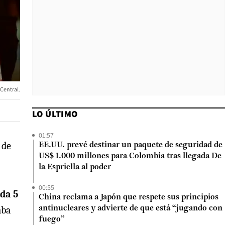
Central.
LO ÚLTIMO
01:57
 de
EE.UU. prevé destinar un paquete de seguridad de
US$ 1.000 millones para Colombia tras llegada De
la Espriella al poder
00:55
da 5
China reclama a Japón que respete sus principios
aba
antinucleares y advierte de que está “jugando con
fuego”