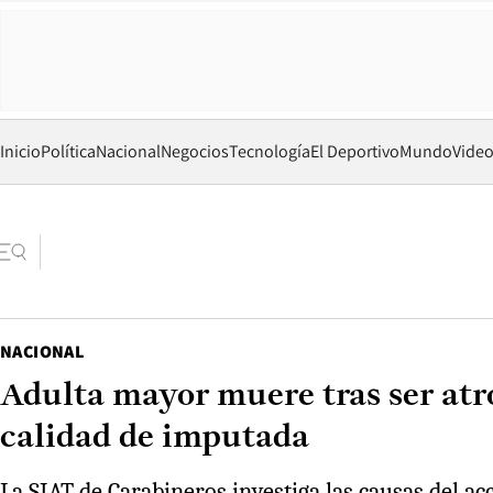
Inicio
Política
Nacional
Negocios
Tecnología
El Deportivo
Mundo
Vide
NACIONAL
Adulta mayor muere tras ser atr
calidad de imputada
La SIAT de Carabineros investiga las causas del a