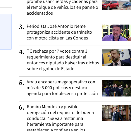
prohíbe usar cuerdas y cadenas para
el remolque de vehículos en panne o
accidentados
Periodista José Antonio Neme
3
.
protagoniza accidente de tránsito
con motociclista en Las Condes
TC rechaza por 7 votos contra 3
4
.
requerimiento para destituir al
entonces diputado Kaiser tras dichos
sobre el golpe de Estado
Arrau encabeza megaoperativo con
5
.
más de 5.000 policías y destaca
agenda para fortalecer su protección
Ramiro Mendoza y posible
6
.
derogación del requisito de buena
conducta: “Se va a restar una
herramienta importante para
restablecer la confianza en los