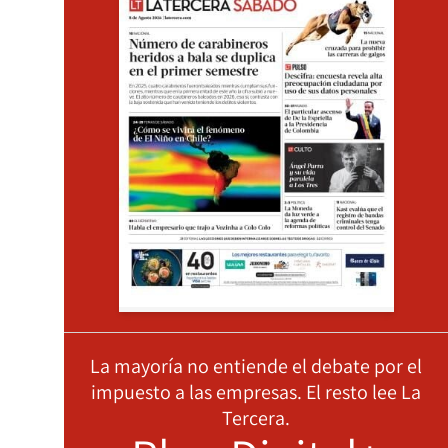
La mayoría no entiende el debate por el
impuesto a las empresas. El resto lee La
Tercera.