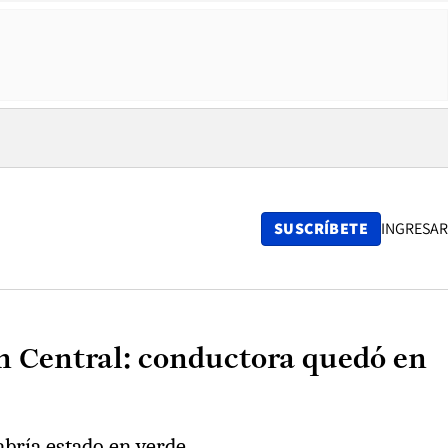
SUSCRÍBETE
INGRESAR
n Central: conductora quedó en
abría estado en verde.