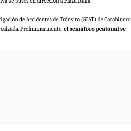
iva de buses en dirección a Plaza Italia.
tigación de Accidentes de Tránsito (SIAT) de Carabineros
 calzada. Preliminarmente,
el semáforo peatonal se